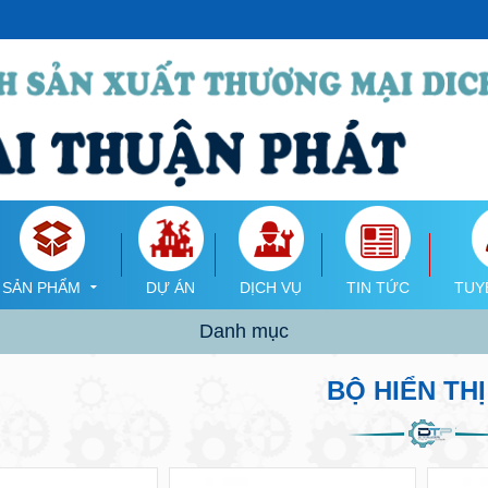
SẢN PHẨM
DỰ ÁN
DỊCH VỤ
TIN TỨC
TUY
Danh mục
BỘ HIỂN THỊ