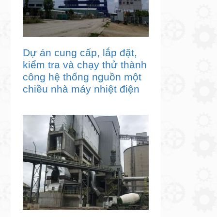
Dự án cung cấp, lắp đặt,
kiểm tra và chạy thử thành
công hệ thống nguồn một
chiều nhà máy nhiệt điện