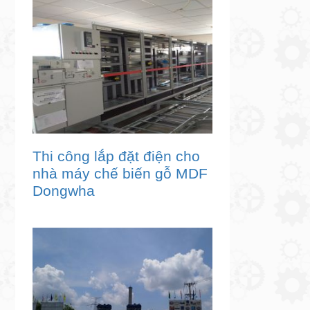
Thi công lắp đặt điện cho
nhà máy chế biến gỗ MDF
Dongwha