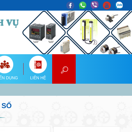
ỂN DỤNG
LIÊN HỆ
 SỐ