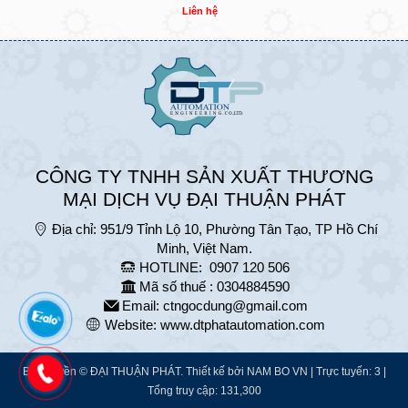
Liên hệ
CÔNG TY TNHH SẢN XUẤT THƯƠNG
MẠI DỊCH VỤ ĐẠI THUẬN PHÁT
Địa chỉ:
951/9 Tỉnh Lộ 10, Phường Tân Tạo, TP Hồ Chí
Minh, Việt Nam.
HOTLINE:
0907 120 506
Mã số thuế : 0304884590
Email:
ctngocdung@gmail.com
Website:
www.dtphatautomation.com
Bản quyền © ĐẠI THUẬN PHÁT. Thiết kế bởi
NAM BO VN
| Trực tuyến: 3 |
Tổng truy cập: 131,300