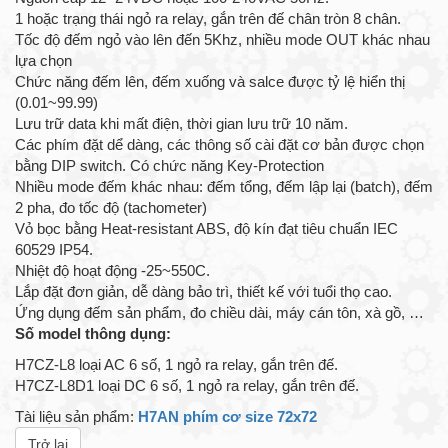
1 hoặc trạng thái ngỏ ra relay, gắn trên đế chân tròn 8 chân.
Tốc độ đếm ngỏ vào lên đến 5Khz, nhiều mode OUT khác nhau
lựa chọn
Chức năng đếm lên, đếm xuống và salce được tỷ lệ hiển thị
(0.01~99.99)
Lưu trữ data khi mất điện, thời gian lưu trữ 10 năm.
Các phím đặt dể dàng, các thông số cài đặt cơ bản được chọn
bằng DIP switch. Có chức năng Key-Protection
Nhiều mode đếm khác nhau: đếm tổng, đếm lập lại (batch), đếm
2 pha, đo tốc độ (tachometer)
Vỏ bọc bằng Heat-resistant ABS, độ kín đạt tiêu chuẩn IEC
60529 IP54.
Nhiệt độ hoạt động -25~550C.
Lắp đặt đơn giản, dễ dàng bảo trì, thiết kế với tuổi thọ cao.
Ứng dụng đếm sản phẩm, đo chiều dài, máy cán tôn, xà gồ, …
Số model thông dụng:
H7CZ-L8 loại AC 6 số, 1 ngỏ ra relay, gắn trên đế.
H7CZ-L8D1 loại DC 6 số, 1 ngỏ ra relay, gắn trên đế.
Tài liệu sản phẩm:
H7AN phím cơ size 72x72
Trở lại